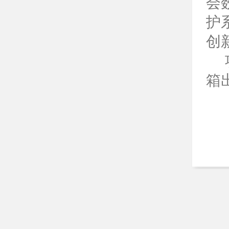
会
护
创
箱