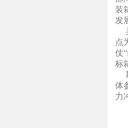
装
发
点
仗
标
体
力