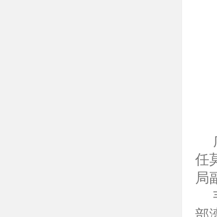
任
局
部