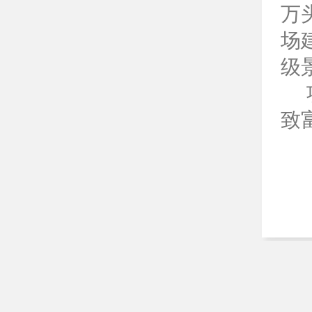
万
场
级
致