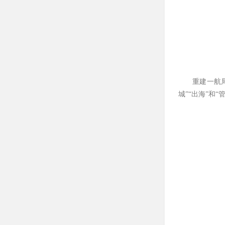
重建一航
城”“出海”和