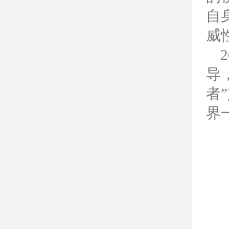
自
威
导
者
界