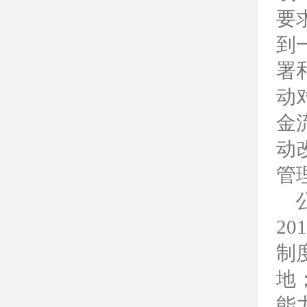
要
到
署
动
金
动
管
2
制
地
能