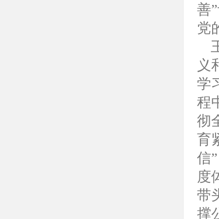
善
党
义
学
程
彻
育
信
度
带
撑