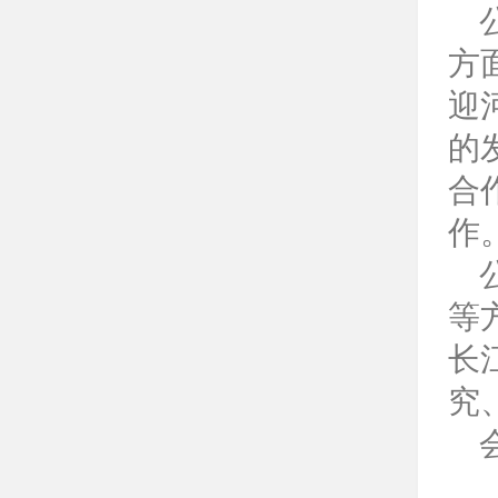
方
迎
的
合
作
等
长
究