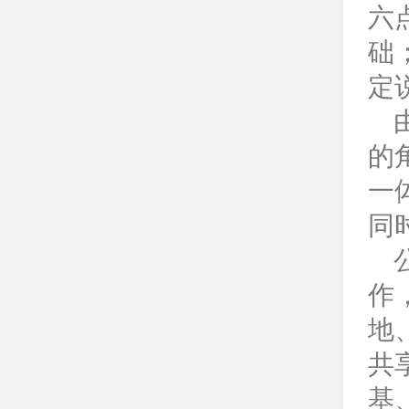
六
础
定
的
一
同
作
地
共
基