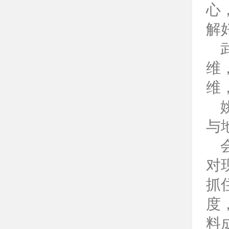
心
解
维
维
与
对
抓
度
料