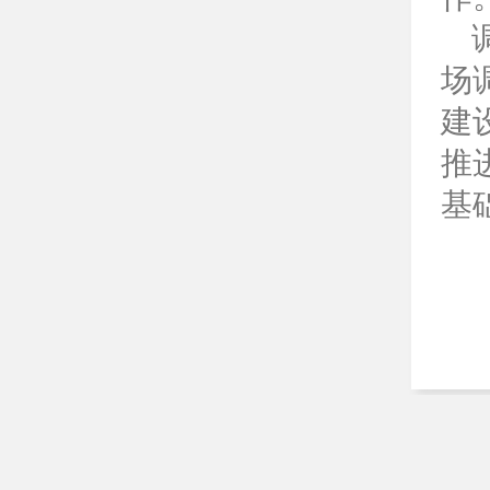
场
建
推
基