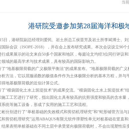
闻
当
港研院受邀参加第28届海洋和极
日至15日，港研院副总经理刘爱民、岩土所总工侯晋芳及岩土所李斌博士、
国际会议（ISOPE-2018），并在会上发布研究成果。本次会议设立90
进行成果展示的论文来自50多个国家和地区，每篇论文均经3位同行评议
支领域的最高学术与技术成果，具有较高的国际影响力。
行了“地基极限荷载的广义极限平衡法”的成果发布。“地基极限荷载的广义
分析方法，它以屈服函数的极值条件作为土体极限分析的基本方程，并与
获得地基极限荷载的近似计算公式。
行了“模袋固化土水上筑堤技术”的成果交流。“模袋固化土水上筑堤技术”
和施工工艺进行了研究，指出固化土具有较高的抗剪强度和较高的含水量
灌系统等施工设备，形成了实用的施工工艺和流程。
文彬分别进行了“单桩基础的失效模式和剪切机理研究”和“蛇形铺管方法与
式和剪切机理研究”运用ABAQUS有限元软件弹塑性单元对桩基础在竖直
，结果表明单桩基础在不同土层中承受竖向极限荷载时，不会出现塑性应