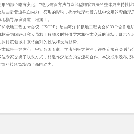
变形的部位略有变化。“蛇形铺管方法与直线型铺管方法的整体屈曲特性比
及屈曲后管道截面内力、变形的影响，揭示蛇形铺管方法中设定的弯曲形
效地指导海底管道工程施工。
和极地工程国际会议（ISOPE）是由海洋和极地工程协会和30个合作组
目标是为国际研究人员和工程师及时提供学术和技术交流的论坛，展示全
同探讨该领域未来将面对的挑战和发展趋势。
技术成果一经发布，得到各国专家、学者的极大关注，许多专家在会后与
多位专家交换了联系方式，相邀作深层次的交流与合作。本次成果发布成
公司科技转型增添了新的动力。