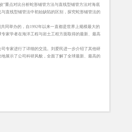
较”重点对比分析蛇形铺管方法与直线型铺管方法对海底
态与直线型铺管法中初始缺陷的区别，探究蛇形铺管法的
织共同举办的，自1992年以来一直都是世界上规模最大的
球专家学者在海洋工程与岩土工程方面取得的最新、最高
公司专家进行了详细的交流。刘爱民进一步介绍了其他研
功地展示了公司科研风貌，全面了解了全球最新、最高的