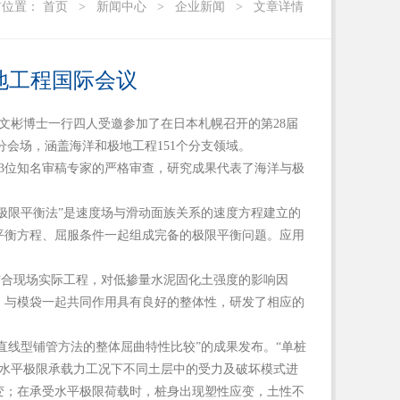
前位置：
首页
>
新闻中心
>
企业新闻
>
文章详情
地工程国际会议
刘文彬博士一行四人受邀参加了在日本札幌召开的第28届
个分会场，涵盖海洋和极地工程151个分支领域。
和3位知名审稿专家的严格审查，研究成果代表了海洋与极
极限平衡法”是速度场与滑动面族关系的速度方程建立的
平衡方程、屈服条件一起组成完备的极限平衡问题。应用
结合现场实际工程，对低掺量水泥固化土强度的影响因
，与模袋一起共同作用具有良好的整体性，研发了相应的
直线型铺管方法的整体屈曲特性比较”的成果发布。“单桩
和水平极限承载力工况下不同土层中的受力及破坏模式进
变；在承受水平极限荷载时，桩身出现塑性应变，土性不