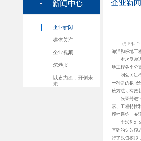
企业新
企业新闻
媒体关注
6月10
海洋和极地工程
企业视频
本次受邀
筑港报
地工程各个分
刘爱民进
以史为鉴，开创未
一种新的极限
来
该方法可有效
侯晋芳进
素、工程特性
搅拌系统、充
李斌和刘
基础的失效模
行了数值模拟