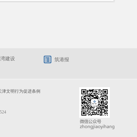
港湾建设
筑港报
天津文明行为促进条例
524