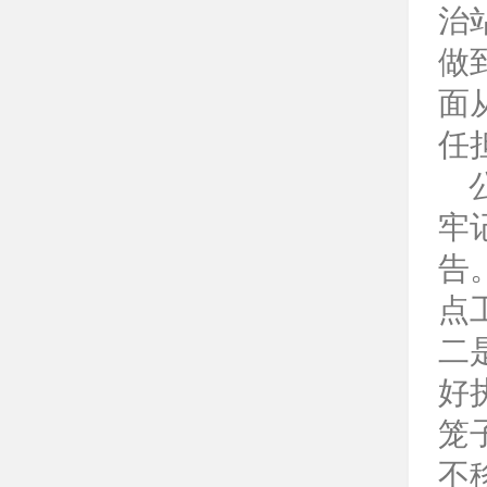
治
做
面
任
牢
告
点
二
好
笼
不