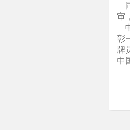
审
彰
牌
中