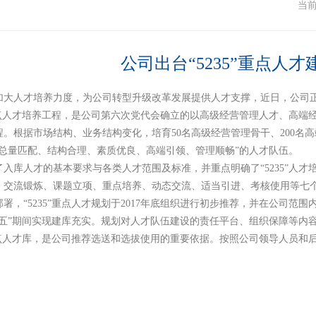
闻
当
公司出台“5235”重点人
加大人才培养力度，为公司转型升级改革发展提供人才支撑，近日，公司正式
5”重点人才培养工程，是公司第六次党代会确立的以高级经营管理人才、高
。根据市场结构、业务结构变化，培育50名高级经营管理骨干、200名高端
“总量匹配、结构合理、素质优良、高端引领、管理顺畅”的人才队伍。
入库人才的基本要求与各类人才范围及标准，并重点明确了“5235”人才培
、交流锻炼、课题立项、重点培养、动态交流、适当引进、考核使用等七
署，“5235”重点人才规划于2017年底组织进行初步推荐，并在公司
三五”期间实现建库充实。规划对人才队伍建设的责任平台、组织保障等内
5”重点人才库，是公司推荐选送和选拔使用的重要依据。按照公司领导人员