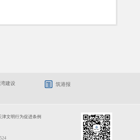
港湾建设
筑港报
天津文明行为促进条例
524