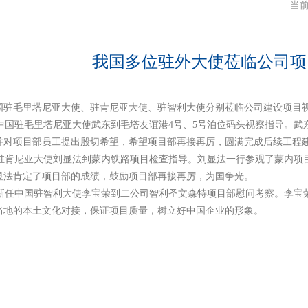
闻
当
我国多位驻外大使莅临公司项
国驻毛里塔尼亚大使、驻肯尼亚大使、驻智利大使分别莅临公司建设项目
，中国驻毛里塔尼亚大使武东到毛塔友谊港4号、5号泊位码头视察指导。
并对项目部员工提出殷切希望，希望项目部再接再厉，圆满完成后续工程
肯尼亚大使刘显法到蒙内铁路项目检查指导。刘显法一行参观了蒙内项
显法肯定了项目部的成绩，鼓励项目部再接再厉，为国争光。
，新任中国驻智利大使李宝荣到二公司智利圣文森特项目部慰问考察。李宝
当地的本土文化对接，保证项目质量，树立好中国企业的形象。