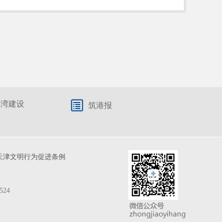
港湾建设
筑港报
天津文明行为促进条例
524