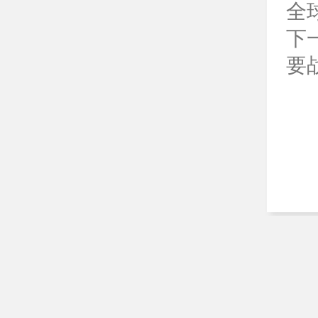
全
下
要