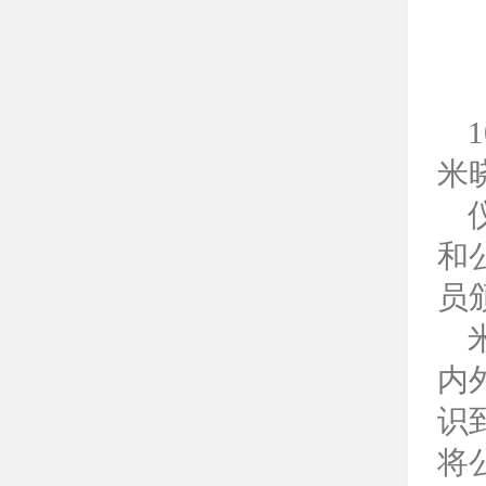
米
仪
和
员
米
内
识
将