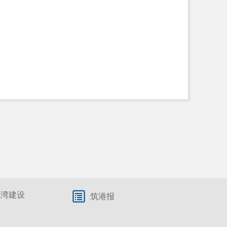
港湾建设
筑港报