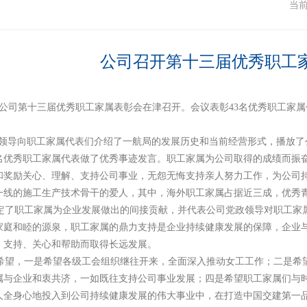
闻
当
公司召开第十三届优秀职工
日，公司第十三届优秀职工家属表彰会在津召开。会议表彰43名优秀职工家
领导向职工家属代表们介绍了一航局的发展历史和当前经营形式，播放了
1名优秀职工家属代表做了优秀事迹发言。职工家属为公司取得的成绩而振
和奖励关心、理解、支持公司事业，无怨无悔支持亲人努力工作，为公司
一线的施工生产技术骨干的爱人，其中，海外职工家属占据近三成，优秀
了职工家属为企业发展做出的间接贡献，并代表公司党政领导对职工家
家庭和睦的源泉，职工家属的鼎力支持是企业持续健康发展的保障，企业
、支持、关心和帮助而取得长远发展。
望，一是希望各级工会组织继往开来，全面深入推动女工工作；二是希
属与企业和衷共济，一如既往支持公司事业发展；四是希望职工家属们与
人全身心地投入到公司持续健康发展的伟大事业中，在打造中国交建第一