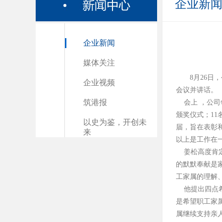
企业新
企业新闻
媒体关注
8月26
企业视频
会议并讲话。
筑港报
会上 ，公司
颁奖仪式；1
以史为鉴，开创未
届，旨在表彰
来
以上是工作在
姜松高度肯定
的默默奉献是
工家属的理解
他提出四点希
是希望职工家
属继续支持亲