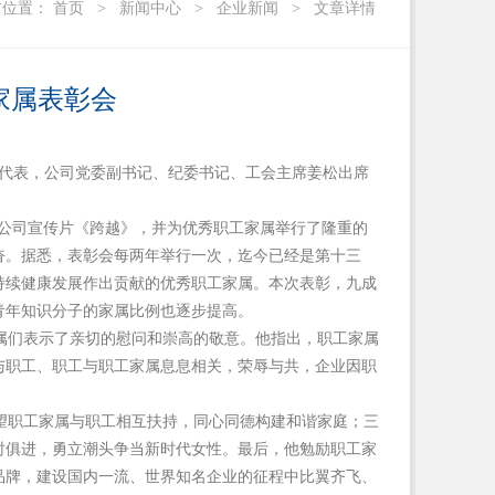
前位置：
首页
>
新闻中心
>
企业新闻
>
文章详情
家属表彰会
属代表，公司党委副书记、纪委书记、工会主席姜松出席
公司宣传片《跨越》，并为优秀职工家属举行了隆重的
奋。据悉，表彰会每两年举行一次，迄今已经是第十三
持续健康发展作出贡献的优秀职工家属。本次表彰，九成
青年知识分子的家属比例也逐步提高。
属们表示了亲切的慰问和崇高的敬意。他指出，职工家属
与职工、职工与职工家属息息相关，荣辱与共，企业因职
望职工家属与职工相互扶持，同心同德构建和谐家庭；三
时俱进，勇立潮头争当新时代女性。最后，他勉励职工家
品牌，建设国内一流、世界知名企业的征程中比翼齐飞、