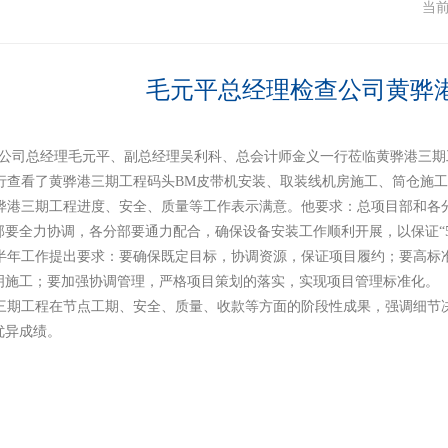
闻
当
毛元平总经理检查公司黄骅
日，公司总经理毛元平、副总经理吴利科、总会计师金义一行莅临黄骅港三
查看了黄骅港三期工程码头BM皮带机安装、取装线机房施工、筒仓施工
港三期工程进度、安全、质量等工作表示满意。他要求：总项目部和各分
要全力协调，各分部要通力配合，确保设备安装工作顺利开展，以保证“5个
年工作提出要求：要确保既定目标，协调资源，保证项目履约；要高标
明施工；要加强协调管理，严格项目策划的落实，实现项目管理标准化。
期工程在节点工期、安全、质量、收款等方面的阶段性成果，强调细节
优异成绩。