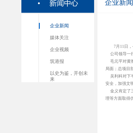
企业新
企业新闻
媒体关注
7月11
企业视频
公司领导一行
筑港报
毛元平对黄骅
局面；总项目部
以史为鉴，开创未
吴利科对下半
来
安全，加强文
金义肯定了三
理等方面取得