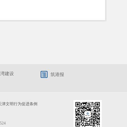
港湾建设
筑港报
天津文明行为促进条例
524