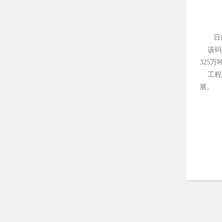
日
该码头
325万
工程建
展。