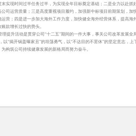
度末实现时间过半任务过半，为实现全年目标奠定基础；二是全力以赴抓
高公司运营质量；三是高度重视项目履约，加强新中标项目前期策划，加
稳运营；四是进一步加大海外工作力度，加快健全海外经营体系，提高海
收账款增长过快的势头。
理提升活动是贯穿公司“十二五”期间的一件大事，事关公司改革发展全局
胸，以“揭开锅盖曝家丑”的坦荡勇气，以“不达目的不罢休”的坚定意志，
，为构筑公司持续健康发展的新格局而努力奋斗。