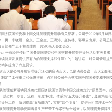
彻国务院国资委和中国交建管理提升活动有关部署，公司于2012年5月1
李一勇、米晓晨、金义、王金生、王洪涛、赵传林、郭琪云出席。公司总
目部领导班子和管理骨干共500余人参加会议。
元平总经理传达了国务院国资委和中国交建开展管理提升活动有关要求
持续健康发展提供强有力的管理支撑和保障》的主题讲话，对公司管理提
议精神提出了六点要求。
次会议是公司开展管理提升活动的启动会议，也是动员会议，会议全面阐
，制定了工作重点和保障措施，必将对公司全面落实国务院国资委和中国
用。
展管理创新活动要准确把握国务院国资委和中国交建确定的“强基固本、
，以架构、职责、流程、制度/标准、体系为“五大提升要素”，遵循精细
的提升工作，做到提高“五项能力”，实现“四个明显”，促进公司管理水平
展管理提升活动要同当前生产经营工作紧密结合起来，以管理提升保障生