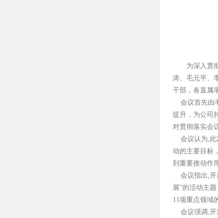
为深入贯
涛、毛元平、
干部，各直属项
会议首先由毛
提升，为公司
对贯彻落实会
会议认为,此
动的主要目标
到重要推动作
会议指出,开
展”的活动主题
11项重点领域
会议强调,开