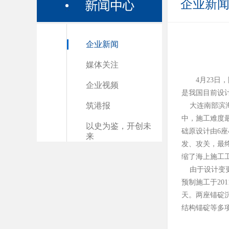
企业新
企业新闻
媒体关注
4月23
企业视频
是我国目前设
筑港报
大连南部滨海
中，施工难度
以史为鉴，开创未
础原设计由6座
来
发、攻关，最终
缩了海上施工
由于设计变更
预制施工于20
天。两座锚碇
结构锚碇等多