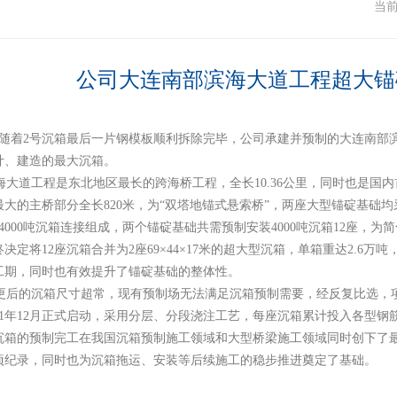
闻
当
公司大连南部滨海大道工程超大锚
日，随着2号沉箱最后一片钢模板顺利拆除完毕，公司承建并预制的大连南
计、建造的最大沉箱。
大道工程是东北地区最长的跨海桥工程，全长10.36公里，同时也是国
最大的主桥部分全长820米，为“双塔地锚式悬索桥”，两座大型锚碇基础
4000吨沉箱连接组成，两个锚碇基础共需预制安装4000吨沉箱12座，
决定将12座沉箱合并为2座69×44×17米的超大型沉箱，单箱重达2.
工期，同时也有效提升了锚碇基础的整体性。
后的沉箱尺寸超常，现有预制场无法满足沉箱预制需要，经反复比选，
11年12月正式启动，采用分层、分段浇注工艺，每座沉箱累计投入各型钢筋11
沉箱的预制完工在我国沉箱预制施工领域和大型桥梁施工领域同时创下了
项纪录，同时也为沉箱拖运、安装等后续施工的稳步推进奠定了基础。