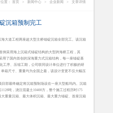
前位置：
首页
>
新闻中心
>
企业新闻
>
文章详情
碇沉箱预制完工
部滨海大道工程两座超大型主桥锚碇沉箱全部完工。该沉箱
内首例采用海上沉箱式锚碇结构的大型跨海桥工程，其
均采用了国内首创的深海重力式沉箱结构，每一座锚碇基
为简化工序、压缩工期，公司联同设计单位进行了积极的研
6万吨，单箱尺寸、重量均为全国之最，该设计变更不仅大幅压
项目部最终确定将沉箱预制场设在一座大型船坞内。沉箱
28吨，浇注混凝土10400方，整个施工过程历时175
最大重量沉箱、最大体积沉箱、最大重力锚碇、首座沉箱