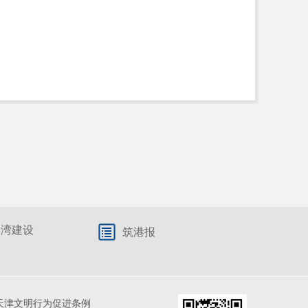
港湾建设
筑港报
天津文明行为促进条例