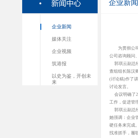
企业新
企业新闻
媒体关注
为贯彻公司
企业视频
公司咨询顾问
筑港报
郭琪云副总经
查组组长陈汉
以史为鉴，开创未
(讨论稿)作
来
讨论发言。
会议明确了2
工作，促进管
郭琪云副总经
她强调：企业
硬任务来完成。
找准抓手，履