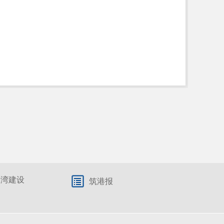
港湾建设
筑港报