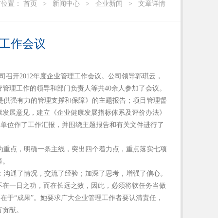
前位置：
首页
>
新闻中心
>
企业新闻
>
文章详情
理工作会议
公司召开2012年度企业管理工作会议。公司领导郭琪云，
管理工作的领导和部门负责人等共40余人参加了会议。
提供强有力的管理支撑和保障》的主题报告；项目管理督
康发展意见，建立《企业健康发展指标体系及评价办法》
各单位作了工作汇报，并围绕主题报告和有关文件进行了
为重点，明确一条主线，突出四个着力点，重点落实七项
障。
；沟通了情况，交流了经验；加深了思考，增强了信心。
不在一日之功，而在长远之效，因此，必须将软任务当做
而在于“成果”。她要求广大企业管理工作者要认清责任，
有贡献。