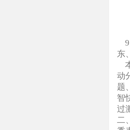
东
本
动
题
智
过
二