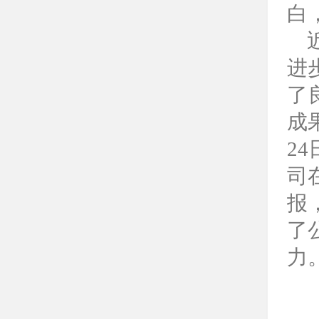
白
近
进
了
成
2
司
报
了
力