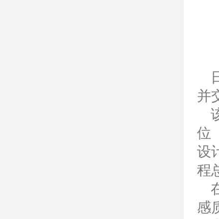
并
该
位
设
程
在
感