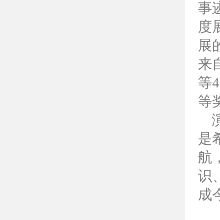
事
度
展
来
等
等
演
是
航
识
成