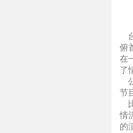
俯
在
了
公
节
比
情
的