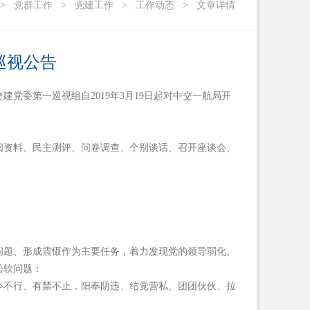
>
党群工作
>
党建工作
>
工作动态
>
文章详情
巡视公告
党委第一巡视组自2019年3月19日起对中交一航局开
阅资料、民主测评、问卷调查、个别谈话、召开座谈会、
问题、形成震慑作为主要任务，着力发现党的领导弱化、
松软问题：
令不行、有禁不止，阳奉阴违、结党营私、团团伙伙、拉