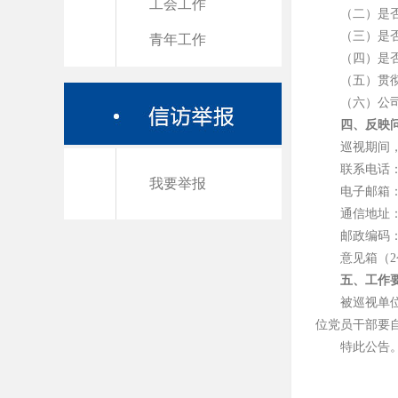
工会工作
（二）是
（三）是
青年工作
（四）是
（五）贯
（六）公
四、反映
巡视期间
联系电话：1
我要举报
电子邮箱：xun
通信地址
邮政编码：1
意见箱（
五、工作
被巡视单
位党员干部要
特此公告
中
2