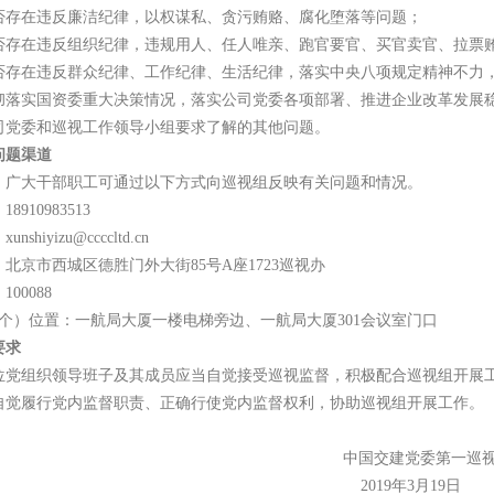
否存在违反廉洁纪律，以权谋私、贪污贿赂、腐化堕落等问题；
否存在违反组织纪律，违规用人、任人唯亲、跑官要官、买官卖官、拉票
否存在违反群众纪律、工作纪律、生活纪律，落实中央八项规定精神不力
彻落实国资委重大决策情况，落实公司党委各项部署、推进企业改革发展
司党委和巡视工作领导小组要求了解的其他问题。
问题渠道
，广大干部职工可通过以下方式向巡视组反映有关问题和情况。
8910983513
shiyizu@ccccltd.cn
：北京市西城区德胜门外大街85号A座1723巡视办
00088
2个）位置：一航局大厦一楼电梯旁边、一航局大厦301会议室门口
要求
位党组织领导班子及其成员应当自觉接受巡视监督，积极配合巡视组开展
自觉履行党内监督职责、正确行使党内监督权利，协助巡视组开展工作。
。
国交建党委第一巡视
019年3月19日