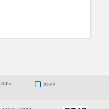
港湾建设
筑港报