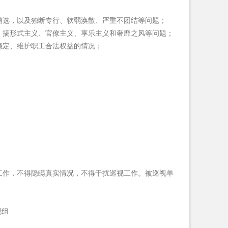
贿选，以及独断专行、软弱涣散、严重不团结等问题；
，搞形式主义、官僚主义、享乐主义和奢靡之风等问题；
稳定、维护职工合法权益的情况；
工作，不得隐瞒真实情况，不得干扰巡视工作。被巡视单
组