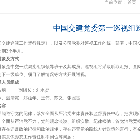
态
当前位置：
首页
中国交建党委第一巡视组
国交建巡视工作暂行规定》，以及公司党委对巡视工作的统一部署，中国交建
为期2个半月。
对象及方式
对象是中交一航局党组织领导班子及其成员。巡视组将采取听取汇报、查
到下一级单位、项目了解情况等方式开展巡视。
组人员组成
益炳 副组长：刘永贤
冰、温清霓、郑延年、王伟、苏义、张照雷
内容
围绕遵守党的纪律，落实全面从严治党主体责任和监督责任中心，把发现
、全面从严治党不力，党的观念淡漠、组织涣散、纪律松弛，管党治党宽
否存在违反政治纪律和政治规矩，存在违背党的路线方针政策的言行，有
落实意识形态工作责任制不到位等问题；