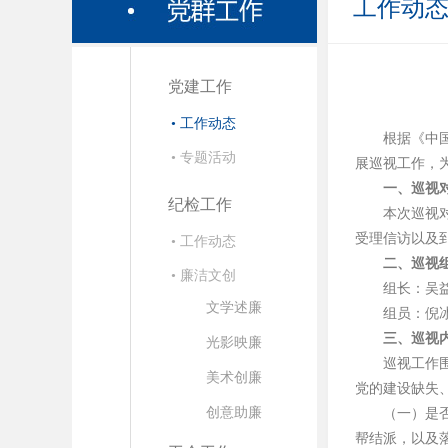
工作动
党建工作
• 工作动态
根据《中
• 专题活动
展巡视工作，
一、巡视
纪检工作
本次巡视
受理信访以及
• 工作动态
二、巡视
• 廉洁文创
组长：吴
文学述廉
组员：倪
三、巡视
光影映廉
巡视工作
美术创廉
党的建设缺失
创意助廉
（一）是
帮结派，以及