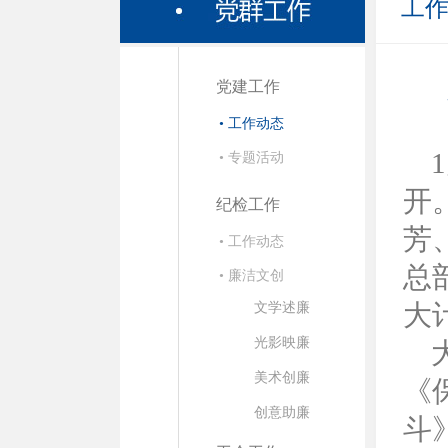
工
党建工作
• 工作动态
• 专题活动
开
纪检工作
芳
• 工作动态
总
• 廉洁文创
大
文学述廉
光影映廉
美术创廉
《
创意助廉
斗