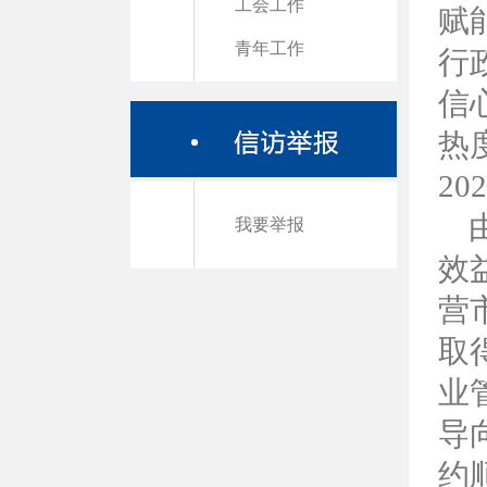
工会工作
赋
青年工作
行
信
热
2
我要举报
效
营
取
业
导
约