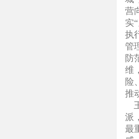
营
实
执
管
防
维
险
推
派
最