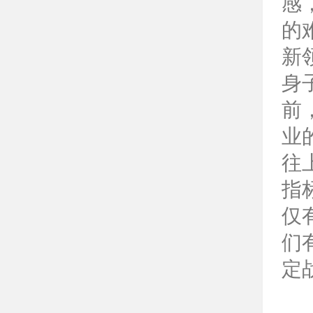
感
的
新
身
前
业
往
指
仅
们
定