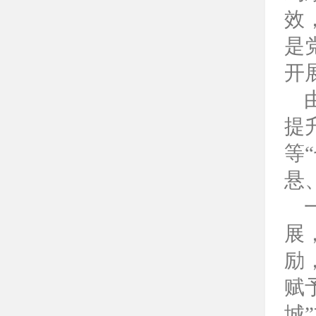
效
是
开
提
等
悬
展
励
赋
城