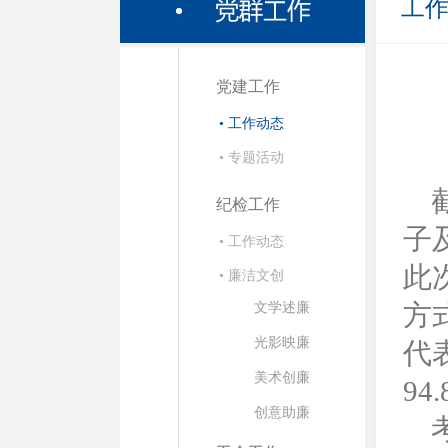
工
党建工作
• 工作动态
• 专题活动
纪检工作
子
• 工作动态
此
• 廉洁文创
方
文学述廉
光影映廉
代
美术创廉
94
创意助廉
考