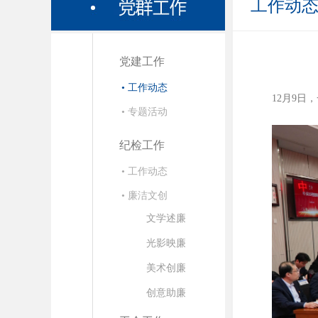
工作动
党建工作
• 工作动态
12月9日
• 专题活动
纪检工作
• 工作动态
• 廉洁文创
文学述廉
光影映廉
美术创廉
创意助廉