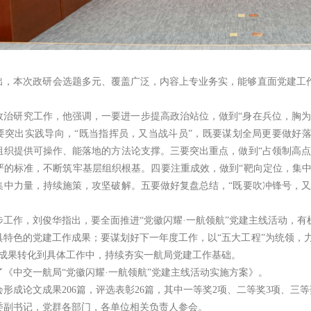
出，本次政研会选题多元、覆盖广泛，内容上专业务实，能够直面党建工
政治研究工作，他强调，一要进一步提高政治站位，做到“身在兵位，胸为
要突出实践导向，“既当指挥员，又当战斗员”，既要谋划全局更要做好
组织提供可操作、能落地的方法论支撑。三要突出重点，做到“占领制高点
严的标准，不断筑牢基层组织根基。四要注重成效，做到“靶向定位，集中
集中力量，持续施策，攻坚破解。五要做好复盘总结，“既要吹冲锋号，又
步工作，刘俊华指出，要全面推进“党徽闪耀·一航领航”党建主线活动，
具特色的党建工作成果；要谋划好下一年度工作，以“五大工程”为统领，力
研成果转化到具体工作中，持续夯实一航局党建工作基础。
了《中交一航局“党徽闪耀·一航领航”党建主线活动实施方案》。
形成论文成果206篇，评选表彰26篇，其中一等奖2项、二等奖3项、三等
委副书记，党群各部门，各单位相关负责人参会。