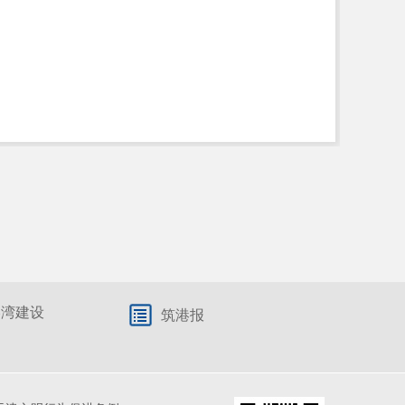
港湾建设
筑港报