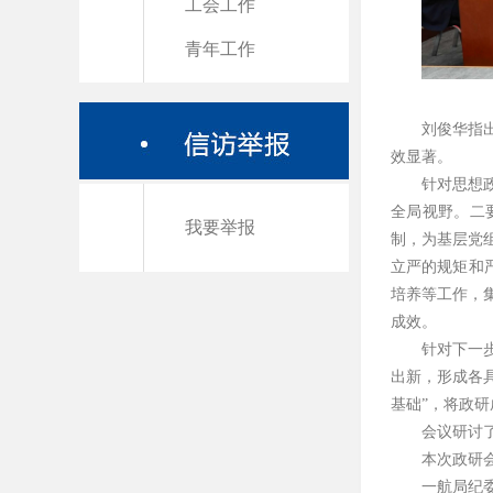
工会工作
青年工作
刘俊华指
效显著。
针对思想
全局视野。二
我要举报
制，为基层党
立严的规矩和
培养等工作，
成效。
针对下一
出新，形成各
基础”，将政
会议研讨
本次政研会
一航局纪