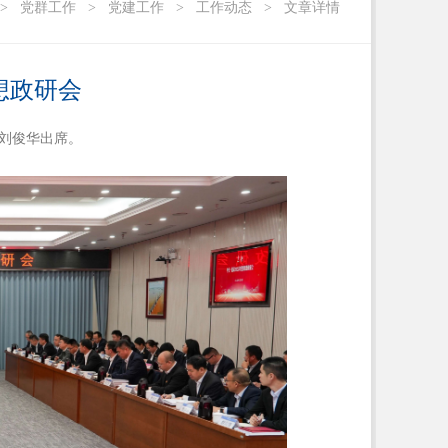
>
党群工作
>
党建工作
>
工作动态
>
文章详情
想政研会
席刘俊华出席。