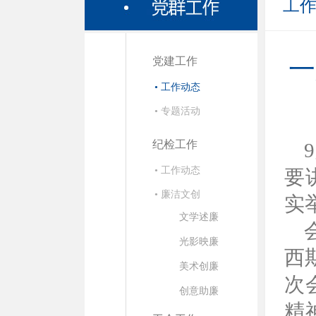
工
党建工作
一
• 工作动态
• 专题活动
纪检工作
• 工作动态
要
• 廉洁文创
实
文学述廉
光影映廉
西
美术创廉
次
创意助廉
精