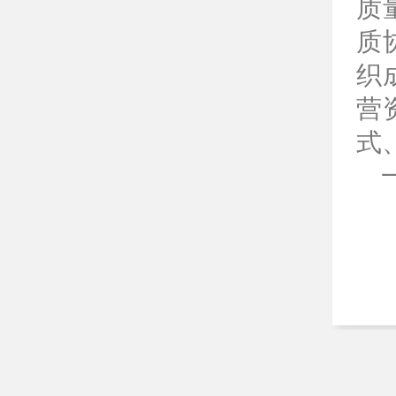
质
质
织
营
式