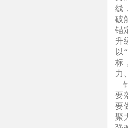
线
破
锚
升
以
标
力
要
要
聚
强