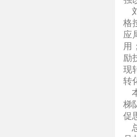
格
应
用
励
现
转
梯
促