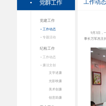
工作动
党建工作
• 工作动态
9月3日
• 专题活动
事长万军杰主
纪检工作
• 工作动态
• 廉洁文创
文学述廉
光影映廉
美术创廉
创意助廉