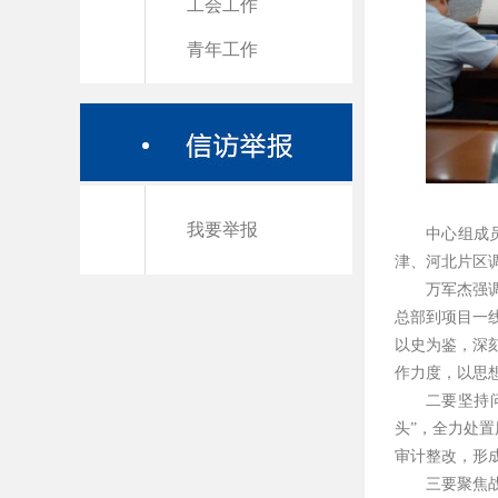
工会工作
青年工作
我要举报
中心组成
津、河北片区
万军杰强
总部到项目一
以史为鉴，深
作力度，以思
二要坚持
头”，全力处
审计整改，形
三要聚焦