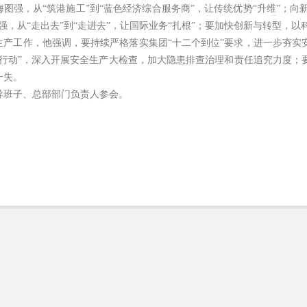
图强，从“筑港施工”到“蓝色经济综合服务商”，让传统优势“升维”；向新
强，从“走出去”到“走进去”，让国际业务“扎根”；要加快创新与转型，
生产工作，他强调，要持续严格落实集团“十二个到位”要求，进一步夯实
霆行动”，深入开展安全生产大检查，加大隐患排查治理和责任追究力度；
一失。
导班子、总部部门负责人参会。