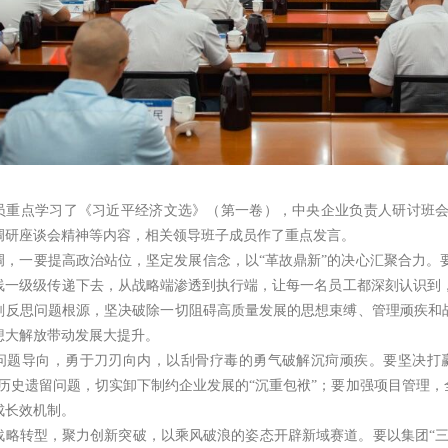
员重点学习了《习近平经济文选》（第一卷），中央企业负责人研讨班
调研座谈会精神等内容，相关领导班子成员作了重点发言。
调，一要提高政治站位，坚定发展信念，以“革故鼎新”的决心汇聚合力。
线一级级传递下去，从战略端渗透到执行端，让每一名员工都深刻认识到
刻反思问题根源，坚决破除一切阻碍高质量发展的思想束缚、管理顽疾和战
想大解放带动发展大提升。
问题导向，勇于刀刃向内，以刮骨疗毒的勇气破解沉疴顽疾。要坚决打赢
置历史遗留问题，切实卸下制约企业发展的“沉重包袱”；要加强项目管理，
成长效机制。
战略转型，聚力创新突破，以乘风破浪的姿态开辟新域赛道。要以集团“三