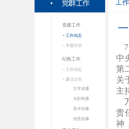
工
党建工作
一
• 工作动态
• 专题活动
中
纪检工作
第
• 工作动态
关
• 廉洁文创
主
文学述廉
光影映廉
美术创廉
责
创意助廉
神