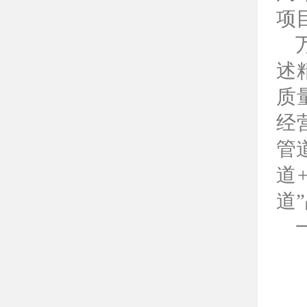
项
述
质
经
管
道
道