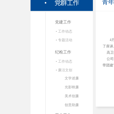
青
党建工作
• 工作动态
4
• 专题活动
了座谈
纪检工作
高卫东
公司团
• 工作动态
带团建
• 廉洁文创
文学述廉
光影映廉
美术创廉
创意助廉