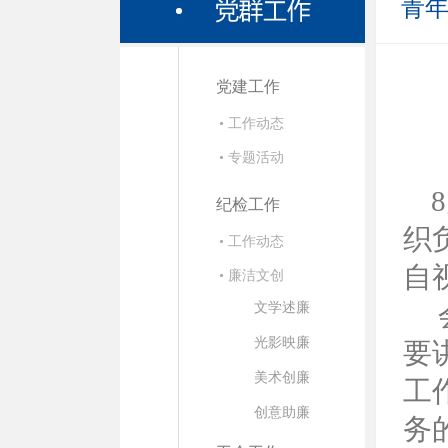
青
党建工作
• 工作动态
• 专题活动
纪检工作
织
• 工作动态
自
• 廉洁文创
会
文学述廉
光影映廉
要
美术创廉
工
创意助廉
务