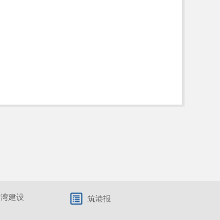
港湾建设
筑港报