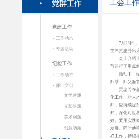
工会工
党建工作
• 工作动态
7月23
• 专题活动
主席贡忠芳出
会上介绍
纪检工作
节进行了重点
活动中，
• 工作动态
师茶，师父颔
• 廉洁文创
贡忠芳在
文学述廉
化工作、对人
师，应持续提
光影映廉
知，深化对世
美术创廉
效。要用实践
创意助廉
发展。同时他
好工作，持续