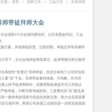
前位置：
首页
>
党群工作
>
工会工作
>
文章详情
导师带徒拜师大会
别在主会场和2个分会场同屏结对。公司党委副书记、工会
动。
实施方案，并就师徒职责、过程控制、考核点评等关键环
的引导下，主分会场师徒整装肃立，徒弟弯腰为师父敬拜
。
办系统性“穿透式”导师带徒，也充分体现了公司对信息
人要“深”下去。导师带徒要持续做、不间断。作为导
发展上给予徒弟帮助外，还要帮助徒弟提升对工作的认
严格考核，不断完善考核机制。三是要结合“实”践见成
具有一航特色的流程与信息化创新之路，助力企业高质量
示范引领作用，希望公司各级工会组织进一步抓实抓细抓