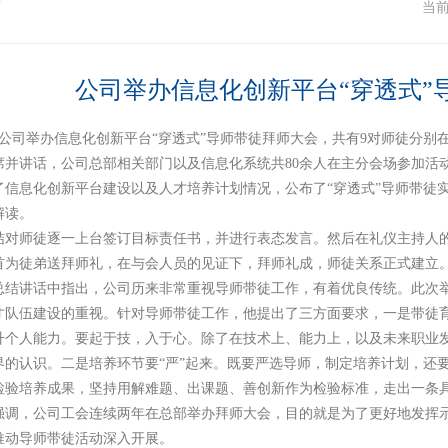
作
当
公司举办信息化创新平台“穿透式”
日，公司举办信息化创新平台“穿透式”导师带徒拜师大会，共有9对师徒分
席并讲话，公司总部相关部门以及信息化系统共80余人在主分会场参加活
了信息化创新平台建设以及人才培养计划情况，公布了“穿透式”导师带徒
解读。
结对师徒逐一上台签订目标责任书，并进行表态发言。然后在礼仪主持人
首为徒弟送拜师礼，在与会人员的见证下，拜师礼成，师徒关系正式建立
总结讲话中指出，公司历来非常重视导师带徒工作，有着优良传统。此次举
才队伍建设的重视。针对导师带徒工作，他提出了三方面要求，一是带徒育
升个人能力。要起于技，入于心。除了在技术上、能力上，以及未来职业
界的认识。二是培养环节要“严”起来。既要严选导师，制定培养计划，还要
检验培养成果，坚持用解难题、出课题、善创新作为检验标准，走出一条
强调，公司工会连续两年在总部举办拜师大会，目的就是为了更好地发挥
推动导师带徒活动深入开展。