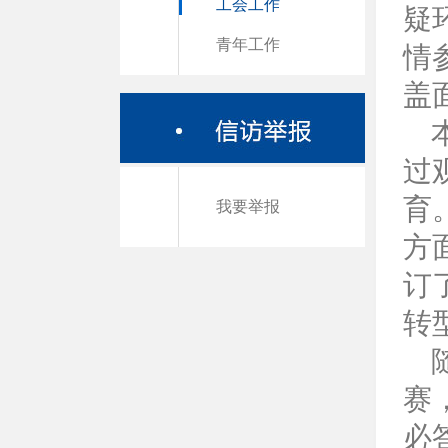
工会工作
疑
青年工作
情
盖
过
育
我要举报
方
订
转
赛
必