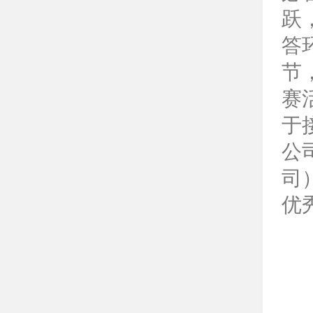
跃
答
节
赛
于
公
司
优