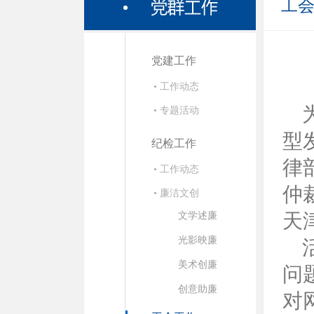
工
党建工作
• 工作动态
• 专题活动
型
纪检工作
律
• 工作动态
仲
• 廉洁文创
天
文学述廉
光影映廉
美术创廉
问
创意助廉
对