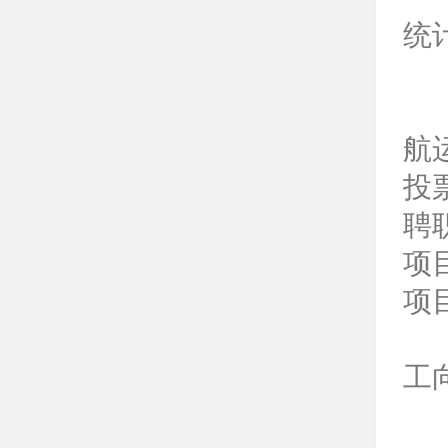
统
航
投
聘
项
项
工