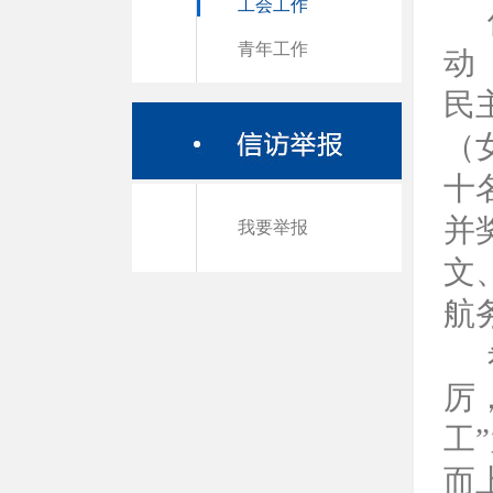
工会工作
青年工作
动
民
（
十
并
我要举报
文
航
厉
工
”
而