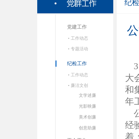
纪
党建工作
公
• 工作动态
• 专题活动
纪检工作
• 工作动态
大
• 廉洁文创
和
文学述廉
年
光影映廉
美术创廉
经
创意助廉
着