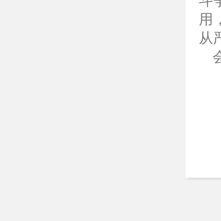
斗
用
从