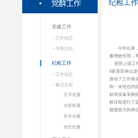
纪检工
党建工作
• 工作动态
今年以来
• 专题活动
廉增效作用，
纪检工作
按照上级工作
8家基层单位
• 工作动态
推动了工作落
• 廉洁文创
则：未经过内
标和设备采购
文学述廉
标过程进行了
光影映廉
额度较大的单
美术创廉
创意助廉