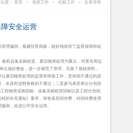
前位置：
首页
>
党群工作
>
纪检工作
>
文章详情
保障安全运营
塞管理漏洞，规避经营风险，较好地发挥了监督保障和促
、船机设备采购租赁、废旧物资处理为重点，对青岛周边
层单位做好整改，进一步规范了管理，完善了基础资料，
单位废旧物资处理的监督和审签工作，坚持四不通过的原
过，未及时进财务账的不通过；二是参与基层单位分包招
治工程物资采购招标、设备采购租赁招标以及工程分包招
流程的补充通知》要求，审签基层招待费，对招待费使用
理漏洞，促进公司安全运营。