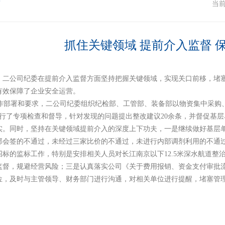
作
当
抓住关键领域 提前介入监督 
，二公司纪委在提前介入监督方面坚持把握关键领域，实现关口前移，堵
有效保障了企业安全运营。
部署和要求，二公司纪委组织纪检部、工管部、装备部以物资集中采购
进行了专项检查和督导，针对发现的问题提出整改建议20余条，并督促基
实。同时，坚持在关键领域提前介入的深度上下功夫，一是继续做好基层
部会签的不通过，未经过三家比价的不通过，未进行内部调剂利用的不通
招标的监标工作，特别是安排相关人员对长江南京以下12.5米深水航道整
监督，规避经营风险；三是认真落实公司《关于费用报销、资金支付审批
位，及时与主管领导、财务部门进行沟通，对相关单位进行提醒，堵塞管