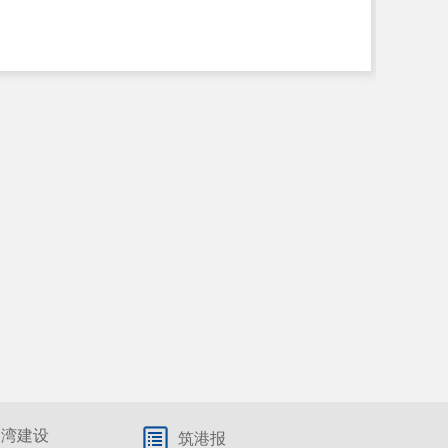
港湾建设
筑港报