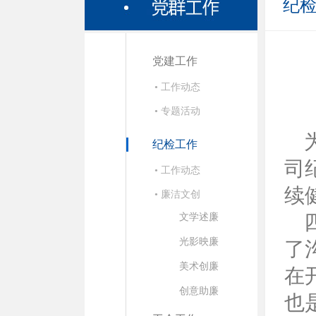
纪
党建工作
• 工作动态
• 专题活动
纪检工作
司
• 工作动态
续
• 廉洁文创
四
文学述廉
光影映廉
了
美术创廉
在
创意助廉
也