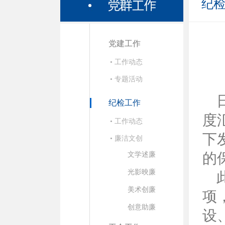
纪
党建工作
• 工作动态
• 专题活动
纪检工作
度
• 工作动态
下
• 廉洁文创
的
文学述廉
光影映廉
此
美术创廉
项
创意助廉
设