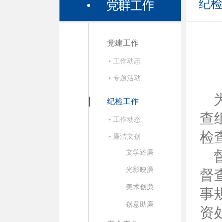
纪
党建工作
• 工作动态
• 专题活动
纪检工作
查
• 工作动态
检
• 廉洁文创
督
文学述廉
光影映廉
督
美术创廉
事
创意助廉
资