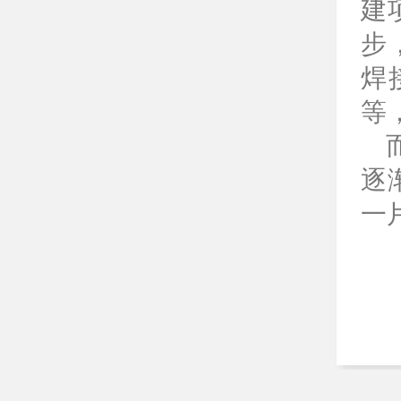
建
步
焊
等
逐
一