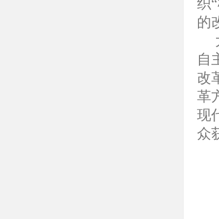
织
的
自
改
革
现
众