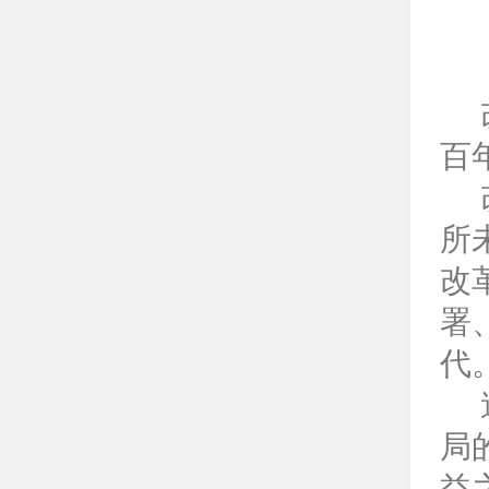
百
所
改
署
代
局
益