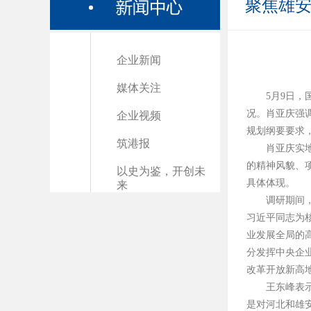
聚焦雄
企业新闻
媒体关注
5月9日
况。肖亚庆强
企业视频
规划纲要要求
筑港报
肖亚庆实
的精神风貌、
以史为鉴，开创未
具体体现。
来
调研期间
习近平同志为
业发展全局的
分发挥中央企
改革开放新高
王东峰表
是对河北和雄