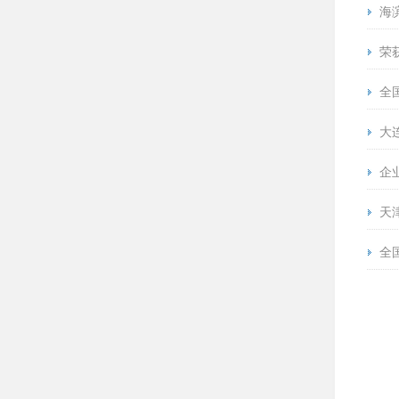
海
荣
全
大
企
天
全